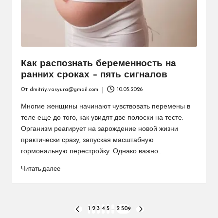
Как распознать беременность на
ранних сроках – пять сигналов
От
dmitriy.vasyura@gmail.com
10.05.2026
Запись
от
Многие женщины начинают чувствовать перемены в
теле еще до того, как увидят две полоски на тесте.
Организм реагирует на зарождение новой жизни
практически сразу, запуская масштабную
гормональную перестройку. Однако важно…
Читать далее
Пагинация
1
2
3
4
5
…
2 509
ПРЕДЫДУЩАЯ
СЛЕДУЮЩАЯ