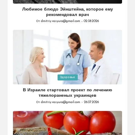
в
Любимое блюдо Эйнштейна, которое ему
рекомендовал врач
От
dmitriy.vasyura@gmail.com
02.08.2026
Запись
от
Опубликовано
Здоровье
в
В Израиле стартовал проект по лечению
тяжелораненых украинцев
От
dmitriy.vasyura@gmail.com
26.07.2026
Запись
от