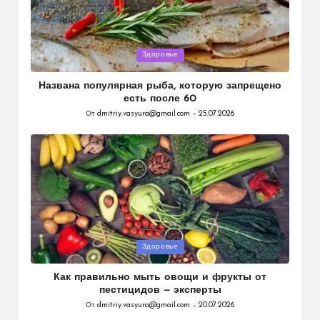
Опубликовано
Здоровье
в
Названа популярная рыба, которую запрещено
есть после 60
От
dmitriy.vasyura@gmail.com
25.07.2026
Запись
от
Опубликовано
Здоровье
в
Как правильно мыть овощи и фрукты от
пестицидов — эксперты
От
dmitriy.vasyura@gmail.com
20.07.2026
Запись