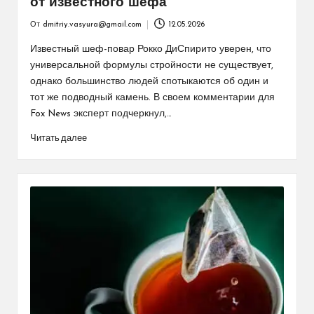
от известного шефа
От
dmitriy.vasyura@gmail.com
12.05.2026
Запись
от
Известный шеф-повар Рокко ДиСпирито уверен, что
универсальной формулы стройности не существует,
однако большинство людей спотыкаются об один и
тот же подводный камень. В своем комментарии для
Fox News эксперт подчеркнул,…
Читать далее