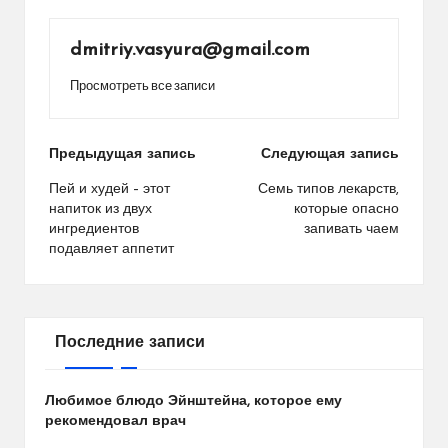
dmitriy.vasyura@gmail.com
Просмотреть все записи
Навигация
Предыдущая запись
Следующая запись
по
Пей и худей – этот
Семь типов лекарств,
напиток из двух
которые опасно
записям
ингредиентов
запивать чаем
подавляет аппетит
Последние записи
Любимое блюдо Эйнштейна, которое ему
рекомендовал врач