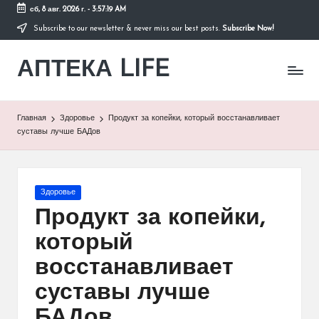
сб, 8 авг. 2026 г.
-
3:57:20 AM
Subscribe to our newsletter & never miss our best posts.
Subscribe Now!
Перейти
к
АПТЕКА LIFE
содержимому
сайт
о
здоровье
и
Главная
Здоровье
Продукт за копейки, который восстанавливает
здоровом
суставы лучше БАДов
образе
жизни.
Опубликовано
Здоровье
в
Продукт за копейки,
который
восстанавливает
суставы лучше
БАДов