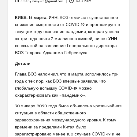
От
dmitriy.vasyura@gmail.com
14.03.2023
Запись
от
КИЕВ. 14 марта. УНН.
ВОЗ отмечает существенное
снижение смертности от COVID-19 и прогнозирует в
текущем году окончание пандемии, которая унесла
за три года почти 7 миллионов жизней, пишет
УНН
со ссылкой на заявление Генерального директора
ВОЗ Тедроса Адханома Гебреисуса.
Детали
Глава ВОЗ напомнил, что 11 марта исполнилось три
года с тех пор, как ВОЗ впервые заявила, что
глобальную вспышку COVID-19 можно
охарактеризовать как «пандемию».
30 января 2020 года была объявлена чрезвычайная
ситуация в области общественного
здравоохранения международного уровня. К тому
времени за пределами Китая было
зарегистрировано менее 100 случаев COVID-19 и не