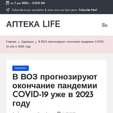
пт, 7 авг. 2026 г.
-
2:30:51 AM
Subscribe to our newsletter & never miss our best posts.
Subscribe Now!
Перейти
к
АПТЕКА LIFE
содержимому
сайт
о
здоровье
и
Главная
Здоровье
В ВОЗ прогнозируют окончание пандемии COVID-
здоровом
19 уже в 2023 году
образе
жизни.
Опубликовано
Здоровье
в
В ВОЗ прогнозируют
окончание пандемии
COVID-19 уже в 2023
году