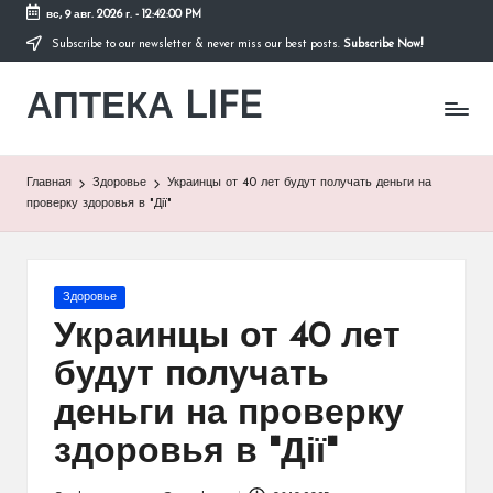
вс, 9 авг. 2026 г.
-
12:42:00 PM
Subscribe to our newsletter & never miss our best posts.
Subscribe Now!
Перейти
к
АПТЕКА LIFE
содержимому
сайт
о
здоровье
и
Главная
Здоровье
Украинцы от 40 лет будут получать деньги на
здоровом
проверку здоровья в "Дії"
образе
жизни.
Опубликовано
Здоровье
в
Украинцы от 40 лет
будут получать
деньги на проверку
здоровья в "Дії"