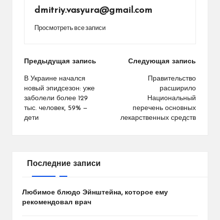
dmitriy.vasyura@gmail.com
Просмотреть все записи
Навигация
Предыдущая запись
Следующая запись
по
В Украине начался
Правительство
новый эпидсезон: уже
расширило
записям
заболели более 129
Национальный
тыс. человек, 59% —
перечень основных
дети
лекарственных средств
Последние записи
Любимое блюдо Эйнштейна, которое ему
рекомендовал врач