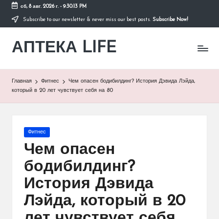
сб, 8 авг. 2026 г.
-
9:30:14 PM
Subscribe to our newsletter & never miss our best posts.
Subscribe Now!
Перейти
к
АПТЕКА LIFE
содержимому
сайт
о
здоровье
и
Главная
Фитнес
Чем опасен бодибилдинг? История Дэвида Лэйда,
здоровом
который в 20 лет чувствует себя на 80
образе
жизни.
Опубликовано
Фитнес
в
Чем опасен
бодибилдинг?
История Дэвида
Лэйда, который в 20
лет чувствует себя