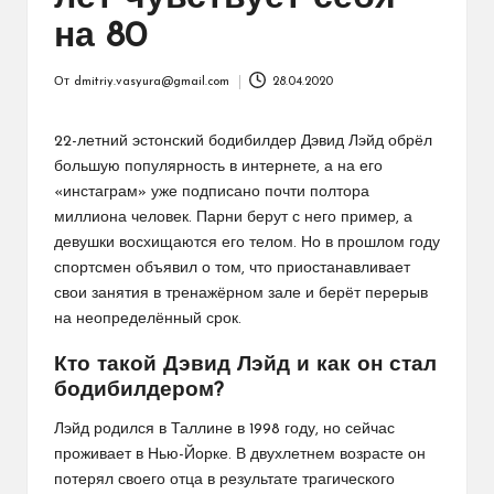
на 80
От
dmitriy.vasyura@gmail.com
28.04.2020
Запись
от
22-летний эстонский бодибилдер Дэвид Лэйд обрёл
большую популярность в интернете, а на его
«инстаграм» уже подписано почти полтора
миллиона человек. Парни берут с него пример, а
девушки восхищаются его телом. Но в прошлом году
спортсмен объявил о том, что приостанавливает
свои занятия в тренажёрном зале и берёт перерыв
на неопределённый срок.
Кто такой Дэвид Лэйд и как он стал
бодибилдером?
Лэйд родился в Таллине в 1998 году, но сейчас
проживает в Нью-Йорке. В двухлетнем возрасте он
потерял своего отца в результате трагического