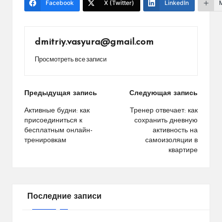
Facebook
X (Twitter)
LinkedIn
dmitriy.vasyura@gmail.com
Просмотреть все записи
Навигация
Предыдущая запись
Следующая запись
по
Активные будни: как
Тренер отвечает: как
присоединиться к
сохранить дневную
записям
бесплатным онлайн-
активность на
тренировкам
самоизоляции в
квартире
Последние записи