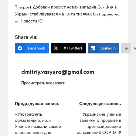
The post Добовий приріст нових випадків Covid-19 в
Україні стабілізувався на 10-ти тисячах first appeared
on Новости Ю.
Share via:
Facebook
X (Twitter)
LinkedIn
dmitriy.vasyura@gmail.com
Просмотреть все записи
Навигация
Предыдущая запись
Следующая запись
по
«Употреблять
Украинские ученые
обязательно, но…»:
заявили о прорыве в
записям
Учёные назвали самое
прогнозировании
опасное мясо для
осложнений COVID-19