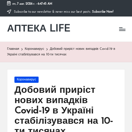
пт, 7 авг. 2026 г.
-
6:47:45 AM
Subscribe to our newsletter & never miss our best posts.
Subscribe Now!
Перейти
к
АПТЕКА LIFE
содержимому
сайт
о
здоровье
и
Главная
Коронавирус
Добовий приріст нових випадків Covid-19 в
здоровом
Україні стабілізувався на 10-ти тисячах
образе
жизни.
Опубликовано
Коронавирус
в
Добовий приріст
нових випадків
Covid-19 в Україні
стабілізувався на 10-
ти тисячах