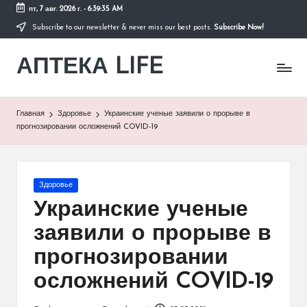
пт, 7 авг. 2026 г.
-
6:39:35 AM
Subscribe to our newsletter & never miss our best posts.
Subscribe Now!
Перейти
к
АПТЕКА LIFE
содержимому
сайт
о
здоровье
и
Главная
Здоровье
Украинские ученые заявили о прорыве в
здоровом
прогнозировании осложнений COVID-19
образе
жизни.
Опубликовано
Здоровье
в
Украинские ученые
заявили о прорыве в
прогнозировании
осложнений COVID-19