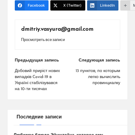
Facebook
X (Twitter)
LinkedIn
dmitriy.vasyura@gmail.com
Просмотреть все записи
Навигация
Предыдущая запись
Следующая запись
по
Добовий приріст нових
13 пунктов, по которым
випадків Covid-19 в
легко вычислить
записям
Україні стабілізувався
провинциалку
на 10-ти тисячах
Последние записи