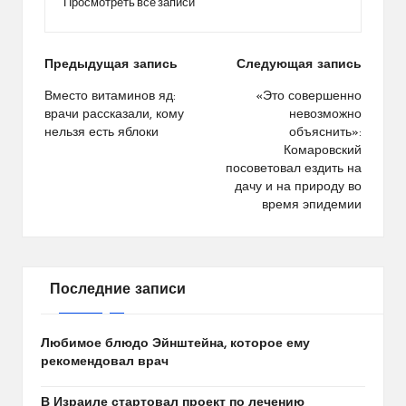
Просмотреть все записи
Навигация
Предыдущая запись
Следующая запись
по
Вместо витаминов яд:
«Это совершенно
врачи рассказали, кому
невозможно
записям
нельзя есть яблоки
объяснить»:
Комаровский
посоветовал ездить на
дачу и на природу во
время эпидемии
Последние записи
Любимое блюдо Эйнштейна, которое ему
рекомендовал врач
В Израиле стартовал проект по лечению