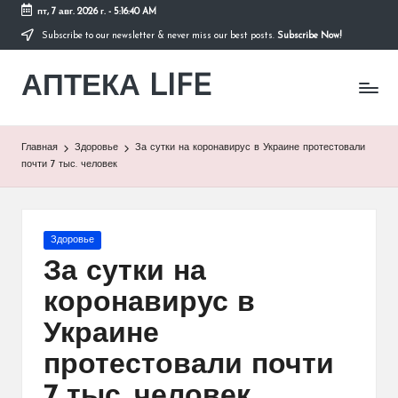
пт, 7 авг. 2026 г.
-
5:16:40 AM
Subscribe to our newsletter & never miss our best posts.
Subscribe Now!
Перейти
к
АПТЕКА LIFE
содержимому
сайт
о
здоровье
и
Главная
Здоровье
За сутки на коронавирус в Украине протестовали
здоровом
почти 7 тыс. человек
образе
жизни.
Опубликовано
Здоровье
в
За сутки на
коронавирус в
Украине
протестовали почти
7 тыс. человек