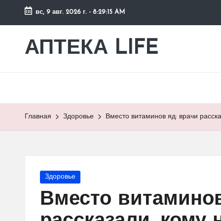
вс, 9 авг. 2026 г.
-
8:29:16 AM
Перейти
к
АПТЕКА LIFE
сайт
содержимому
о
здоровье
и
здоровом
образе
Главная
Здоровье
Вместо витаминов яд: врачи расска
жизни.
Опубликовано
Здоровье
в
Вместо витаминов