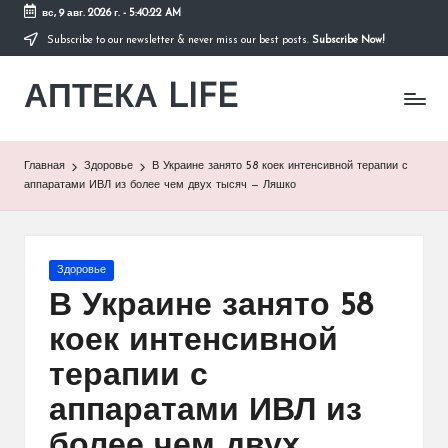
вс, 9 авг. 2026 г.
-
5:40:22 AM
Subscribe to our newsletter & never miss our best posts.
Subscribe Now!
Перейти
к
АПТЕКА LIFE
содержимому
сайт
о
здоровье
и
Главная
Здоровье
В Украине занято 58 коек интенсивной терапии с
здоровом
аппаратами ИВЛ из более чем двух тысяч — Ляшко
образе
жизни.
Опубликовано
Здоровье
в
В Украине занято 58
коек интенсивной
терапии с
аппаратами ИВЛ из
более чем двух