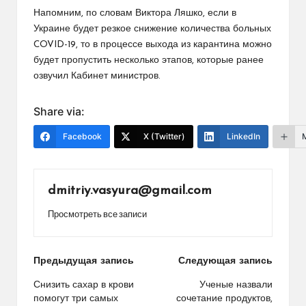
Напомним, по словам Виктора Ляшко, если в
Украине будет резкое снижение количества больных
COVID-19, то в процессе выхода из карантина можно
будет пропустить несколько этапов, которые ранее
озвучил Кабинет министров.
Share via:
Facebook
X (Twitter)
LinkedIn
dmitriy.vasyura@gmail.com
Просмотреть все записи
Навигация
Предыдущая запись
Следующая запись
по
Снизить сахар в крови
Ученые назвали
помогут три самых
сочетание продуктов,