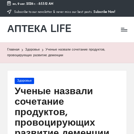
вс, 9 авг. 2026 г.
-
8:53:12 AM
Subscribe to our newsletter & never miss our best posts.
Subscribe Now!
Перейти
к
АПТЕКА LIFE
содержимому
сайт
о
здоровье
и
Главная
Здоровье
Ученые назвали сочетание продуктов,
здоровом
провоцирующих развитие деменции
образе
жизни.
Опубликовано
Здоровье
в
Ученые назвали
сочетание
продуктов,
провоцирующих
развитие деменции