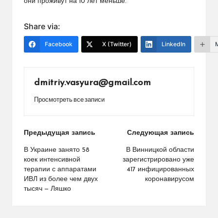
они проживут на 10 лет меньше.
Share via:
Facebook
X (Twitter)
LinkedIn
dmitriy.vasyura@gmail.com
Просмотреть все записи
Навигация
Предыдущая запись
Следующая запись
по
В Украине занято 58
В Винницкой области
коек интенсивной
зарегистрировано уже
записям
терапии с аппаратами
417 инфицированных
ИВЛ из более чем двух
коронавирусом
тысяч — Ляшко