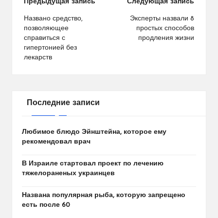
Навигация
Предыдущая запись
Следующая запись
по
Названо средство,
Эксперты назвали 8
позволяющее
простых способов
записям
справиться с
продления жизни
гипертонией без
лекарств
Последние записи
Любимое блюдо Эйнштейна, которое ему
рекомендовал врач
В Израиле стартовал проект по лечению
тяжелораненых украинцев
Названа популярная рыба, которую запрещено
есть после 60