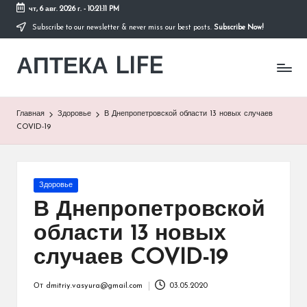
чт, 6 авг. 2026 г.
-
10:21:11 PM
Subscribe to our newsletter & never miss our best posts.
Subscribe Now!
Перейти
к
АПТЕКА LIFE
содержимому
сайт
о
здоровье
и
Главная
Здоровье
В Днепропетровской области 13 новых случаев
здоровом
COVID-19
образе
жизни.
Опубликовано
Здоровье
в
В Днепропетровской
области 13 новых
случаев COVID-19
От
dmitriy.vasyura@gmail.com
03.05.2020
Запись
от