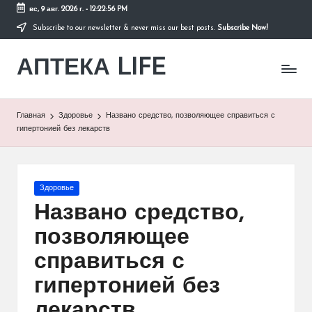
вс, 9 авг. 2026 г.
-
12:22:56 PM
Subscribe to our newsletter & never miss our best posts.
Subscribe Now!
Перейти
к
АПТЕКА LIFE
содержимому
сайт
о
здоровье
и
Главная
Здоровье
Названо средство, позволяющее справиться с
здоровом
гипертонией без лекарств
образе
жизни.
Опубликовано
Здоровье
в
Названо средство,
позволяющее
справиться с
гипертонией без
лекарств