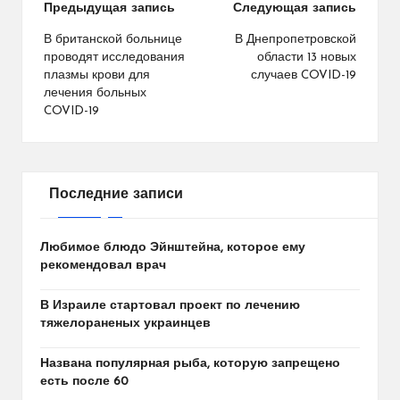
Навигация
Предыдущая запись
Следующая запись
по
В британской больнице
В Днепропетровской
проводят исследования
области 13 новых
записям
плазмы крови для
случаев COVID-19
лечения больных
COVID-19
Последние записи
Любимое блюдо Эйнштейна, которое ему
рекомендовал врач
В Израиле стартовал проект по лечению
тяжелораненых украинцев
Названа популярная рыба, которую запрещено
есть после 60