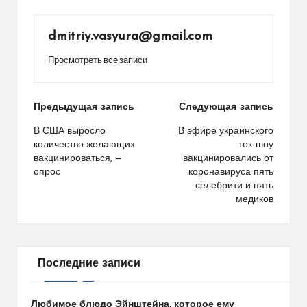
dmitriy.vasyura@gmail.com
Просмотреть все записи
Навигация
Предыдущая запись
Следующая запись
по
В США выросло
В эфире украинского
количество желающих
ток-шоу
записям
вакцинироваться, —
вакцинировались от
опрос
коронавируса пять
селебрити и пять
медиков
Последние записи
Любимое блюдо Эйнштейна, которое ему