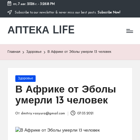
пт, 7 авг. 2026 г.
-
3:28:18 PM
Subscribe to our newsletter & never miss our best posts.
Subscribe Now!
Перейти
к
АПТЕКА LIFE
содержимому
сайт
о
здоровье
и
Главная
Здоровье
В Африке от Эболы умерли 13 человек
здоровом
образе
жизни.
Опубликовано
Здоровье
в
В Африке от Эболы
умерли 13 человек
От
dmitriy.vasyura@gmail.com
07.03.2021
Запись
от