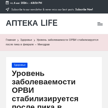
чт, 6 авг. 2026 г.
-
6:18:59 PM
Subscribe to our newsletter & never miss our best posts.
Subscribe Now!
Перейти
к
АПТЕКА LIFE
содержимому
сайт
о
здоровье
и
Главная
Здоровье
Уровень заболеваемости ОРВИ стабилизируется
здоровом
после пика в феврале — Минздрав
образе
жизни.
Опубликовано
Здоровье
в
Уровень
заболеваемости
ОРВИ
стабилизируется
после пика в