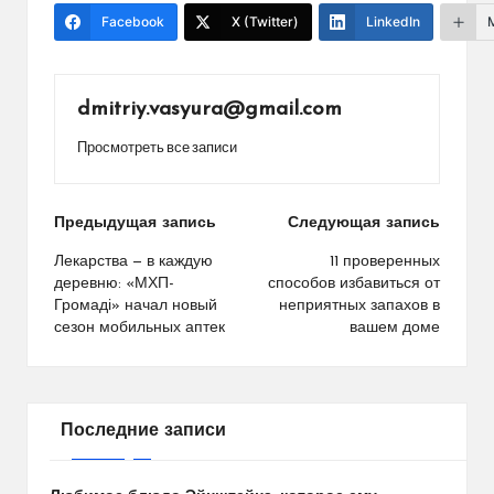
Facebook
X (Twitter)
LinkedIn
dmitriy.vasyura@gmail.com
Просмотреть все записи
Навигация
Предыдущая запись
Следующая запись
по
Лекарства — в каждую
11 проверенных
деревню: «МХП-
способов избавиться от
записям
Громаді» начал новый
неприятных запахов в
сезон мобильных аптек
вашем доме
Последние записи