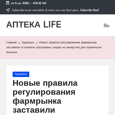
сб, 8 авг. 2026 г.
-
6:05:42 AM
Subscribe to our newsletter & never miss our best posts.
Subscribe Now!
Перейти
к
АПТЕКА LIFE
содержимому
сайт
о
здоровье
и
Главная
Здоровье
Новые правила регулирования фармрынка
здоровом
заставили остановить программы скидок на лекарства для хронически
образе
больных
жизни.
Опубликовано
Здоровье
в
Новые правила
регулирования
фармрынка
заставили