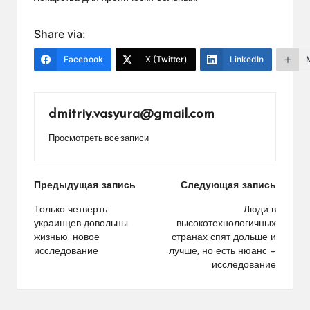
Share via:
Facebook
X (Twitter)
LinkedIn
dmitriy.vasyura@gmail.com
Просмотреть все записи
Навигация
Предыдущая запись
Следующая запись
по
Только четверть
Люди в
украинцев довольны
высокотехнологичных
записям
жизнью: новое
странах спят дольше и
исследование
лучше, но есть нюанс —
исследование