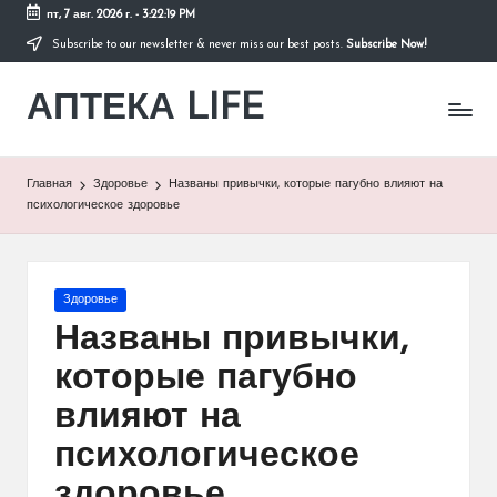
пт, 7 авг. 2026 г.
-
3:22:20 PM
Subscribe to our newsletter & never miss our best posts.
Subscribe Now!
Перейти
к
АПТЕКА LIFE
содержимому
сайт
о
здоровье
и
Главная
Здоровье
Названы привычки, которые пагубно влияют на
здоровом
психологическое здоровье
образе
жизни.
Опубликовано
Здоровье
в
Названы привычки,
которые пагубно
влияют на
психологическое
здоровье