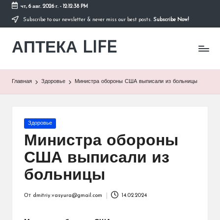
чт, 6 авг. 2026 г.
-
12:12:38 PM
Subscribe to our newsletter & never miss our best posts.
Subscribe Now!
Перейти
к
АПТЕКА LIFE
содержимому
сайт
о
здоровье
и
Главная
Здоровье
Министра обороны США выписали из больницы
здоровом
образе
жизни.
Опубликовано
Здоровье
в
Министра обороны
США выписали из
больницы
От
dmitriy.vasyura@gmail.com
14.02.2024
Запись
от