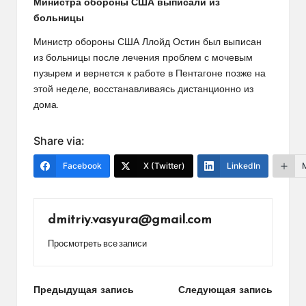
Министра обороны США выписали из
больницы
Министр обороны США Ллойд Остин был выписан
из больницы после лечения проблем с мочевым
пузырем и вернется к работе в Пентагоне позже на
этой неделе, восстанавливаясь дистанционно из
дома.
Share via:
Facebook
X (Twitter)
LinkedIn
dmitriy.vasyura@gmail.com
Просмотреть все записи
Навигация
Предыдущая запись
Следующая запись