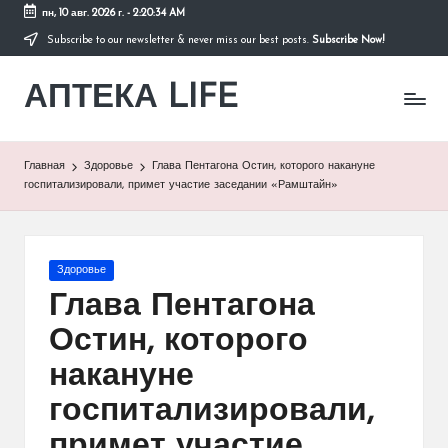
пн, 10 авг. 2026 г.
-
2:20:34 AM
Subscribe to our newsletter & never miss our best posts.
Subscribe Now!
Перейти
к
АПТЕКА LIFE
содержимому
сайт
о
здоровье
и
Главная
Здоровье
Глава Пентагона Остин, которого накануне
здоровом
госпитализировали, примет участие заседании «Рамштайн»
образе
жизни.
Опубликовано
Здоровье
в
Глава Пентагона
Остин, которого
накануне
госпитализировали,
примет участие