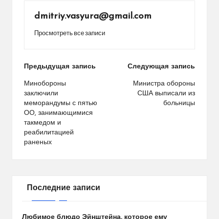
dmitriy.vasyura@gmail.com
Просмотреть все записи
Навигация
Предыдущая запись
Следующая запись
по
Минобороны
Министра обороны
заключили
США выписали из
записям
меморандумы с пятью
больницы
ОО, занимающимися
такмедом и
реабилитацией
раненых
Последние записи
Любимое блюдо Эйнштейна, которое ему