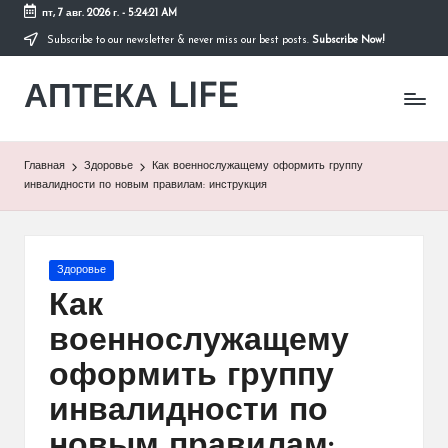
пт, 7 авг. 2026 г.
-
5:24:22 AM
Subscribe to our newsletter & never miss our best posts.
Subscribe Now!
Перейти
к
АПТЕКА LIFE
содержимому
сайт
о
здоровье
и
Главная
Здоровье
Как военнослужащему оформить группу
здоровом
инвалидности по новым правилам: инструкция
образе
жизни.
Опубликовано
Здоровье
в
Как
военнослужащему
оформить группу
инвалидности по
новым правилам: