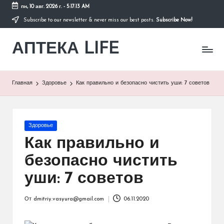
пн, 10 авг. 2026 г.
-
5:17:14 AM
Subscribe to our newsletter & never miss our best posts.
Subscribe Now!
Перейти
к
АПТЕКА LIFE
содержимому
сайт
о
здоровье
и
Главная
Здоровье
Как правильно и безопасно чистить уши: 7 советов
здоровом
образе
жизни.
Опубликовано
Здоровье
в
Как правильно и
безопасно чистить
уши: 7 советов
От
dmitriy.vasyura@gmail.com
06.11.2020
Запись
от