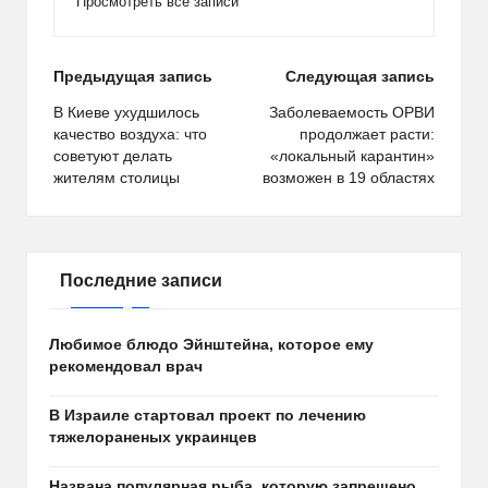
Просмотреть все записи
Навигация
Предыдущая запись
Следующая запись
по
В Киеве ухудшилось
Заболеваемость ОРВИ
качество воздуха: что
продолжает расти:
записям
советуют делать
«локальный карантин»
жителям столицы
возможен в 19 областях
Последние записи
Любимое блюдо Эйнштейна, которое ему
рекомендовал врач
В Израиле стартовал проект по лечению
тяжелораненых украинцев
Названа популярная рыба, которую запрещено