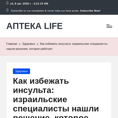
сб, 8 авг. 2026 г.
-
4:21:15 AM
Перейти
Subscribe to our newsletter & never miss our best posts.
Subscribe Now!
к
АПТЕКА LIFE
содержимому
сайт
о
здоровье
и
Главная
Здоровье
Как избежать инсульта: израильские специалисты
здоровом
нашли решение, которое работает
образе
жизни.
Опубликовано
Здоровье
в
Как избежать
инсульта:
израильские
специалисты нашли
решение, которое