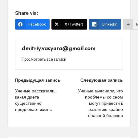
Share via:
Facebook
X (Twitter)
LinkedIn
dmitriy.vasyura@gmail.com
Просмотреть все записи
Навигация
Предыдущая запись
Следующая запись
по
Ученые рассказали,
Ученые выяснили, что
какая диета
проблемы со сном
записям
существенно
могут привести к
продлевает жизнь
развитию крайне
опасной болезни