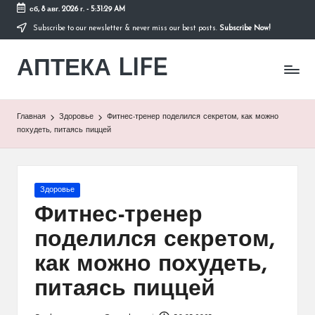
сб, 8 авг. 2026 г.
-
5:31:29 AM
Subscribe to our newsletter & never miss our best posts.
Subscribe Now!
Перейти
к
АПТЕКА LIFE
содержимому
сайт
о
здоровье
и
Главная
Здоровье
Фитнес-тренер поделился секретом, как можно
здоровом
похудеть, питаясь пиццей
образе
жизни.
Опубликовано
Здоровье
в
Фитнес-тренер
поделился секретом,
как можно похудеть,
питаясь пиццей