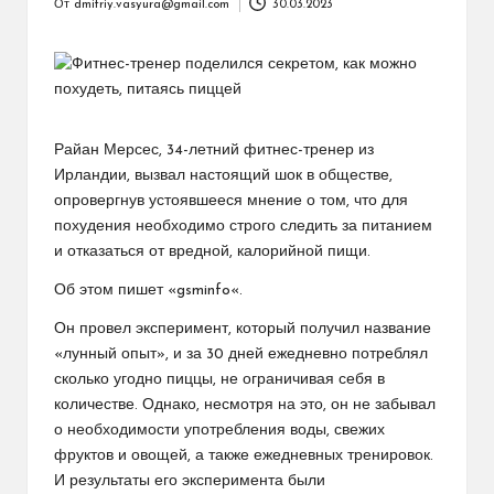
От
dmitriy.vasyura@gmail.com
30.03.2023
Запись
от
Райан Мерсес, 34-летний фитнес-тренер из
Ирландии, вызвал настоящий шок в обществе,
опровергнув устоявшееся мнение о том, что для
похудения необходимо строго следить за питанием
и отказаться от вредной, калорийной пищи.
Об этом пишет «gsminfo«.
Он провел эксперимент, который получил название
«лунный опыт», и за 30 дней ежедневно потреблял
сколько угодно пиццы, не ограничивая себя в
количестве. Однако, несмотря на это, он не забывал
о необходимости употребления воды, свежих
фруктов и овощей, а также ежедневных тренировок.
И результаты его эксперимента были