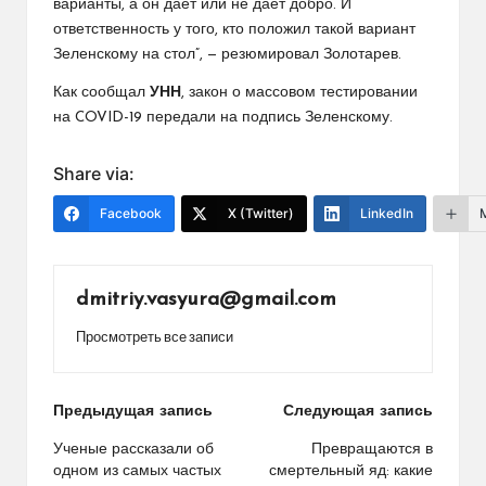
варианты, а он дает или не дает добро. И
ответственность у того, кто положил такой вариант
Зеленскому на стол”, — резюмировал Золотарев.
Как сообщал
УНН
, закон о массовом тестировании
на COVID-19 передали на подпись Зеленскому.
Share via:
Facebook
X (Twitter)
LinkedIn
dmitriy.vasyura@gmail.com
Просмотреть все записи
Навигация
Предыдущая запись
Следующая запись
по
Ученые рассказали об
Превращаются в
одном из самых частых
смертельный яд: какие