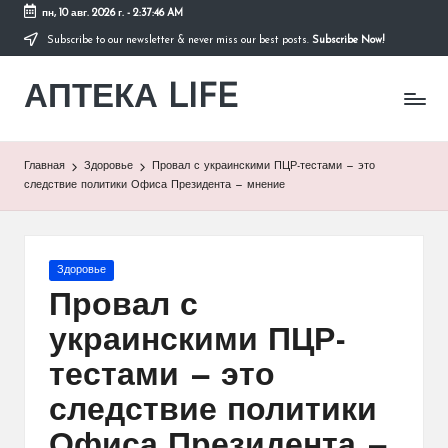
пн, 10 авг. 2026 г.
-
2:37:46 AM
Subscribe to our newsletter & never miss our best posts.
Subscribe Now!
Перейти
к
АПТЕКА LIFE
содержимому
сайт
о
здоровье
и
Главная
Здоровье
Провал с украинскими ПЦР-тестами — это
здоровом
следствие политики Офиса Президента — мнение
образе
жизни.
Опубликовано
Здоровье
в
Провал с
украинскими ПЦР-
тестами — это
следствие политики
Офиса Президента —