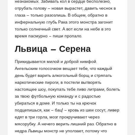
незнакомых. Забивать кол в сердце бесполезно,
отрубать голову — новая вырастет, давить чеснок в
глаза — только разозлишь. В общем, обратно в
инфернальную глубь Рака этого монстра загонит
только солнечный свет. А вот если на небе в это
время пасмурно — пиши пропало.
Львица — Серена
Прикидывается милой и доброй нимфой.
Ангельским голосочком вещает тебе, что каждый
день будет варить алкогольный борщ и стряпать
наркотические пироги, в постели вытворять
настоящее шоу, покупать тебе пиво литрами, болеть
за твою футбольную команду и с радостью
убираться в доме. И только ты на крючок
подцепишься, как — бац! — кровь из шеи сосут, ливер
едят в три горла, мозг прокручивают через
мясорубку. А нечего верить лишний раз. Обратно в
недра Львицы монстр не уползает, потому что