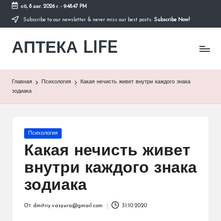
сб, 8 авг. 2026 г.
-
9:48:47 PM
Subscribe to our newsletter & never miss our best posts.
Subscribe Now!
Перейти
к
АПТЕКА LIFE
содержимому
сайт
о
здоровье
и
Главная
Психология
Какая нечисть живет внутри каждого знака
здоровом
зодиака
образе
жизни.
Опубликовано
Психология
в
Какая нечисть живет
внутри каждого знака
зодиака
От
dmitriy.vasyura@gmail.com
31.10.2020
Запись
от