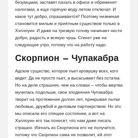
безумцами, заставят пахать в офисе и обременят
налогами, а еще горячую воду летом отключат. И
какое тут добро, спрашивается? Поэтому неземная
становится милым и приятным существом только в
Хэллоуин. И даже на трезвую голову начинает нести
добро, радость и всякую чушь. Сгинет уже на
следующее утро, потому что на работу надо.
Скорпион — Чупакабра
Адское существо, которое пьет кровушку всех, кого
видит. Да не просто пьет, а высасывает без остатка.
Но на деле страшнее, чем на словах — чтобы жертва
мучилась подольше, свои злодеяния Чупакабра
творит на протяжение долгих лет, прикрывая пытки
любовью, дружбой и деловым партнерством. Но это
мы описали его спящее состояние, а вот на
Хэллоуин его так понесет, что нам даже писать
страшно. Изгнать из Скорпиона его не получится,
потому что Скорпион сама не позволит, ей этот