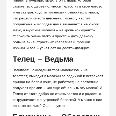
гоняют в мультфильмах, это та тварь, которая
сжигает всю деревню, уносит красотку в свое логово
и на завтрак хрустит коленками отважных глупцов,
что решили спасти девоньку. Только у нас тут
поправочка — молодая дама заменяется на юного
мачо, а мужские коленки — на кровь конкуренток.
Успокоить очень легко и просто — дать дракону
больше вина, страстных красавцев и громкой
музыки, и все — уснет лет на десять-двадцать.
Телец — Ведьма
Запивает шоколадный торт майонезом и не
толстеет, выходит в магазин за водичкой и встречает
принца на белом коне, не работает, но постоянно
получает премии — как еще объяснить эту магию? И
Телец от этого добра не отказывается и с радостью
сотрудничает с внутренней бесовкой. А можно в нас
ее тоже вселить? Очень нужно.