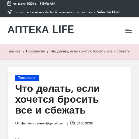
чт, 6 авг. 2026 г.
-
3:59:18 AM
Subscribe to our newsletter & never miss our best posts.
Subscribe Now!
Перейти
к
АПТЕКА LIFE
содержимому
сайт
о
здоровье
и
Главная
Психология
Что делать, если хочется бросить все и сбежать
здоровом
образе
жизни.
Опубликовано
Психология
в
Что делать, если
хочется бросить
все и сбежать
От
dmitriy.vasyura@gmail.com
23.10.2020
Запись
от