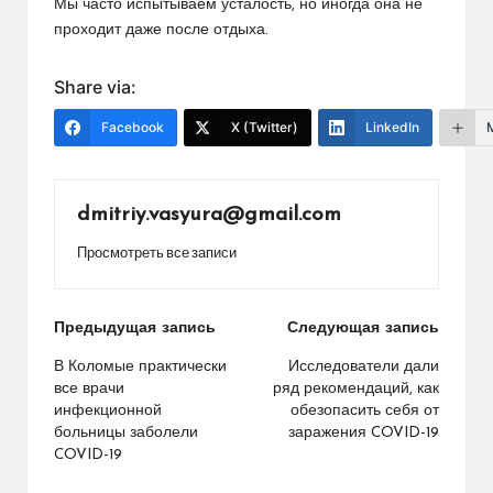
Мы часто испытываем усталость, но иногда она не
проходит даже после отдыха.
Share via:
Facebook
X (Twitter)
LinkedIn
dmitriy.vasyura@gmail.com
Просмотреть все записи
Навигация
Предыдущая запись
Следующая запись
по
В Коломые практически
Исследователи дали
все врачи
ряд рекомендаций, как
записям
инфекционной
обезопасить себя от
больницы заболели
заражения COVID-19
COVID-19