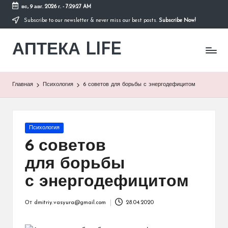
вс, 9 авг. 2026 г.
-
7:29:27 AM
Subscribe to our newsletter & never miss our best posts.
Subscribe Now!
Перейти
к
АПТЕКА LIFE
содержимому
сайт
о
здоровье
и
Главная
Психология
6 советов для борьбы с энергодефицитом
здоровом
образе
жизни.
Опубликовано
Психология
в
6 советов
для борьбы
с энергодефицитом
От
dmitriy.vasyura@gmail.com
28.04.2020
Запись
от