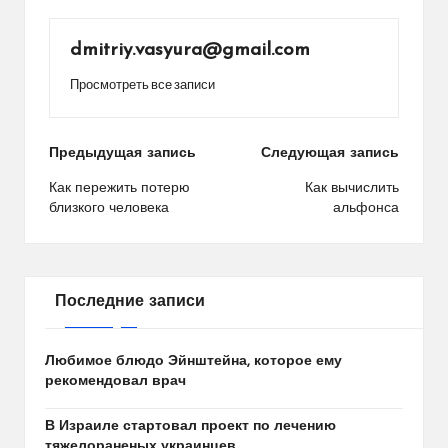
dmitriy.vasyura@gmail.com
Просмотреть все записи
Навигация
Предыдущая запись
Следующая запись
по
Как пережить потерю
Как вычислить
близкого человека
альфонса
записям
Последние записи
Любимое блюдо Эйнштейна, которое ему
рекомендовал врач
В Израиле стартовал проект по лечению
тяжелораненых украинцев