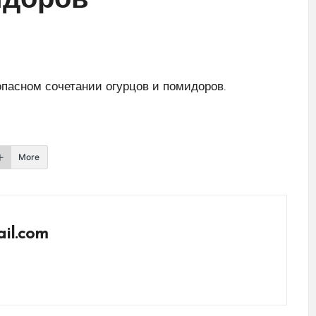
идоров
пасном сочетании огурцов и помидоров.
More
il.com