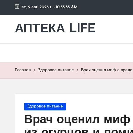
вс, 9 авг. 2026 г.
-
10:35:55 AM
Перейти
к
АПТЕКА LIFE
сайт
содержимому
о
здоровье
и
здоровом
образе
Главная
Здоровое питание
Врач оценил миф о вреде 
жизни.
Опубликовано
Здоровое питание
в
Врач оценил миф 