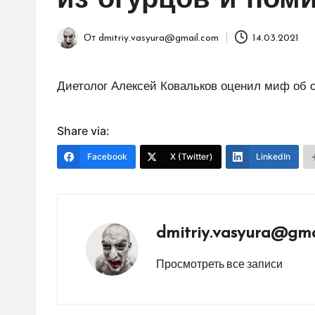
из огурцов и пом
От
dmitriy.vasyura@gmail.com
14.03.2021
Запись
от
Диетолог Алексей Ковальков оценил миф об о
Share via:
Facebook
X (Twitter)
LinkedIn
dmitriy.vasyura@gma
Просмотреть все записи