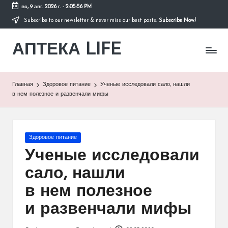
вс, 9 авг. 2026 г.
-
2:05:56 PM
Subscribe to our newsletter & never miss our best posts.
Subscribe Now!
Перейти
к
АПТЕКА LIFE
содержимому
сайт
о
здоровье
и
Главная
Здоровое питание
Ученые исследовали сало, нашли
здоровом
в нем полезное и развенчали мифы
образе
жизни.
Опубликовано
Здоровое питание
в
Ученые исследовали
сало, нашли
в нем полезное
и развенчали мифы