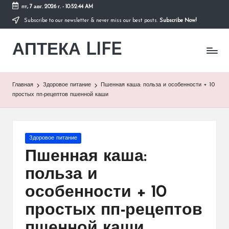
пт, 7 авг. 2026 г.
-
10:52:45 AM
Subscribe to our newsletter & never miss our best posts.
Subscribe Now!
Перейти
к
АПТЕКА LIFE
содержимому
сайт
о
здоровье
и
Главная
Здоровое питание
Пшенная каша: польза и особенности + 10
здоровом
простых пп-рецептов пшенной каши
образе
жизни.
Опубликовано
Здоровое питание
в
Пшенная каша:
польза и
особенности + 10
простых пп-рецептов
пшенной каши