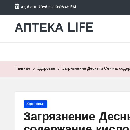
чт, 6 авг. 2026 г.
-
10:08:43 PM
Перейти
к
АПТЕКА LIFE
сайт
содержимому
о
здоровье
и
здоровом
образе
Главная
Здоровье
Загрязнение Десны и Сейма: содер
жизни.
Опубликовано
Здоровье
в
Загрязнение Десн