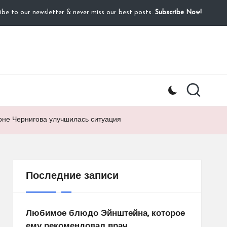
ibe to our newsletter & never miss our best posts.
Subscribe Now!
оне Чернигова улучшилась ситуация
Последние записи
Любимое блюдо Эйнштейна, которое
ему рекомендовал врач