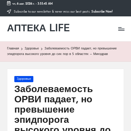
чт, 6 авг. 2026 г.
-
3:55:45 AM
Subscribe to our newsletter & never miss our best posts.
Subscribe Now!
Перейти
к
АПТЕКА LIFE
содержимому
сайт
о
здоровье
и
Главная
Здоровье
Заболеваемость ОРВИ падает, но превышение
здоровом
эпидпорога высокого уровня до сих пор в 5 областях — Минздрав
образе
жизни.
Опубликовано
Здоровье
в
Заболеваемость
ОРВИ падает, но
превышение
эпидпорога
высокого уровня до