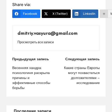
Share via:
Facebook
X (Twitter)
LinkedIn
dmitriy.vasyura@gmail.com
Просмотреть все записи
Навигация
Предыдущая запись
Следующая запись
по
Весенняя хандра:
Какие страны Европы
психологиня раскрыла
могут похвастаться
записям
причины и
долгожителями —
эффективные способы
исследование
борьбы
Последние записи