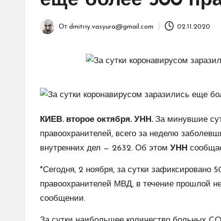
еще более 500 пр
От
dmitriy.vasyura@gmail.com
02.11.2020
Запись
от
КИЕВ. второе октября. УНН.
За минувшие сут
правоохранителей, всего за неделю заболев
внутренних дел — 2632. Об этом
УНН
сообщае
"Сегодня, 2 ноября, за сутки зафиксировано 
правоохранителей МВД, в течение прошлой не
сообщении.
За сутки наибольшее количество больных CO