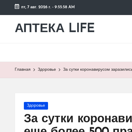
пт, 7 авг. 2026 г.
-
9:55:59 AM
Перейти
к
АПТЕКА LIFE
сайт
содержимому
о
здоровье
и
здоровом
образе
Главная
Здоровье
За сутки коронавирусом заразили
жизни.
Опубликовано
Здоровье
в
За сутки коронав