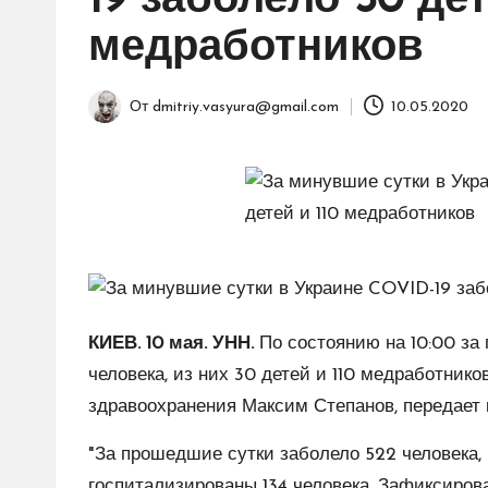
19 заболело 30 дет
медработников
От
dmitriy.vasyura@gmail.com
10.05.2020
Запись
от
КИЕВ. 10 мая. УНН.
По состоянию на 10:00 за
человека, из них 30 детей и 110 медработник
здравоохранения Максим Степанов, передает 
"За прошедшие сутки заболело 522 человека, 
госпитализированы 134 человека. Зафиксирова