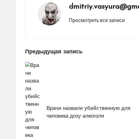
dmitriy.vasyura@gma
Просмотреть все записи
Навигация
Предыдущая запись
по
записям
Врачи назвали убийственную для
человека дозу алкоголя