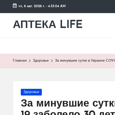
чт, 6 авг. 2026 г.
-
4:33:04 AM
Перейти
к
АПТЕКА LIFE
сайт
содержимому
о
здоровье
и
здоровом
образе
Главная
Здоровье
За минувшие сутки в Украине COVI
жизни.
Опубликовано
Здоровье
в
За минувшие сутк