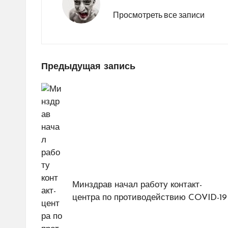
Просмотреть все записи
Навигация
Предыдущая запись
по
записям
Минздрав начал работу контакт-
центра по противодействию COVID-19