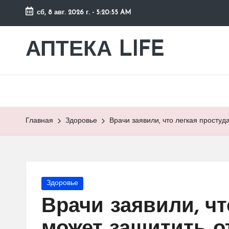
сб, 8 авг. 2026 г.
-
5:20:55 AM
Перейти
к
АПТЕКА LIFE
сайт
содержимому
о
здоровье
и
здоровом
образе
Главная
Здоровье
Врачи заявили, что легкая просту
жизни.
Опубликовано
Здоровье
в
Врачи заявили, чт