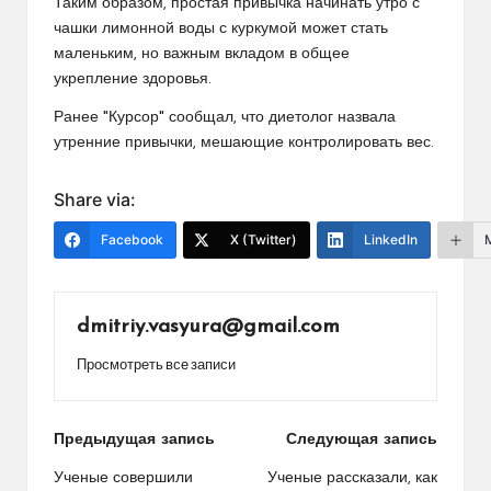
Таким образом, простая привычка начинать утро с
чашки лимонной воды с куркумой может стать
маленьким, но важным вкладом в общее
укрепление здоровья.
Ранее "Курсор" сообщал, что диетолог назвала
утренние привычки, мешающие контролировать вес.
Share via:
Facebook
X (Twitter)
LinkedIn
dmitriy.vasyura@gmail.com
Просмотреть все записи
Навигация
Предыдущая запись
Следующая запись
по
Ученые совершили
Ученые рассказали, как