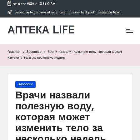
чт, 6 авг. 2026 г.
-
3:34:10 AM
Subscribe to our newsletter & never miss our best posts.
Subscribe Now!
Перейти
к
АПТЕКА LIFE
содержимому
сайт
о
здоровье
и
Главная
Здоровье
Врачи назвали полезную воду, которая может
здоровом
изменить тело за несколько недель
образе
жизни.
Опубликовано
Здоровье
в
Врачи назвали
полезную воду,
которая может
изменить тело за
несколько недель