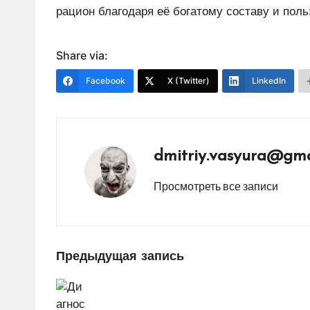
рацион благодаря её богатому составу и поль
Share via:
Facebook
X (Twitter)
LinkedIn
dmitriy.vasyura@gma
Просмотреть все записи
Навигация
Предыдущая запись
по