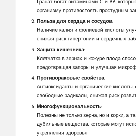
Гранат богат витаминами C и B6, котор
организму противостоять простудным за
Польза для сердца и сосудов
:
Наличие калия и фолиевой кислоты улуч
снижая риск гипертонии и сердечных за
Защита кишечника
:
Клетчатка в зернах и кожуре плода спо
предотвращая запоры и улучшая микроф
Противораковые свойства
:
Антиоксиданты и органические кислоты,
свободные радикалы, снижая риск разви
Многофункциональность
:
Полезны не только зерна, но и корки, а 
дубильные вещества, которые могут испо
укрепления здоровья.