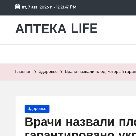
пт, 7 авг. 2026 г.
-
12:21:48 PM
Перейти
к
АПТЕКА LIFE
сайт
содержимому
о
здоровье
и
здоровом
образе
Главная
Здоровье
Врачи назвали плод, который гара
жизни.
Опубликовано
Здоровье
в
Врачи назвали пл