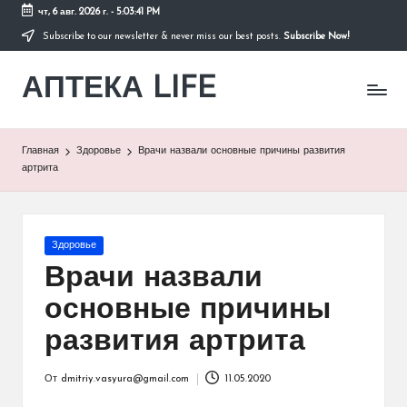
чт, 6 авг. 2026 г.
-
5:03:41 PM
Subscribe to our newsletter & never miss our best posts.
Subscribe Now!
Перейти
к
АПТЕКА LIFE
содержимому
сайт
о
здоровье
и
Главная
Здоровье
Врачи назвали основные причины развития
здоровом
артрита
образе
жизни.
Опубликовано
Здоровье
в
Врачи назвали
основные причины
развития артрита
От
dmitriy.vasyura@gmail.com
11.05.2020
Запись
от