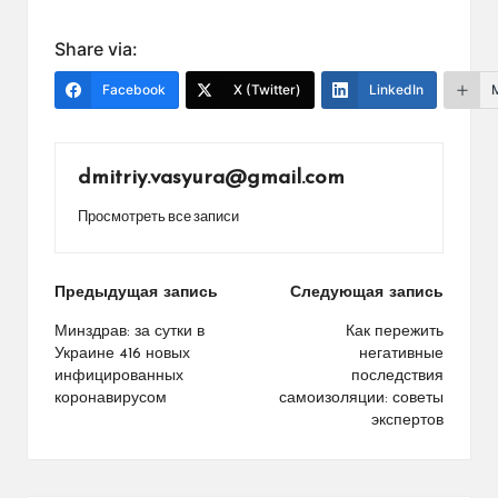
Share via:
Facebook
X (Twitter)
LinkedIn
dmitriy.vasyura@gmail.com
Просмотреть все записи
Навигация
Предыдущая запись
Следующая запись
по
Минздрав: за сутки в
Как пережить
Украине 416 новых
негативные
записям
инфицированных
последствия
коронавирусом
самоизоляции: советы
экспертов