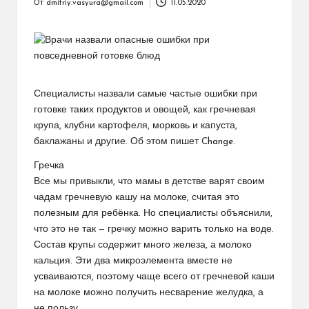
От
dmitriy.vasyura@gmail.com
11.05.2020
Запись
от
Специалисты назвали самые частые ошибки при
готовке таких продуктов и овощей, как гречневая
крупа, клубни картофеля, морковь и капуста,
баклажаны и другие. Об этом пишет Change.
Гречка
Все мы привыкли, что мамы в детстве варят своим
чадам гречневую кашу на молоке, считая это
полезным для ребёнка. Но специалисты объяснили,
что это не так — гречку можно варить только на воде.
Состав крупы содержит много железа, а молоко
кальция. Эти два микроэлемента вместе не
усваиваются, поэтому чаще всего от гречневой каши
на молоке можно получить несварение желудка, а
не пользу.