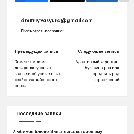
dmitriy.vasyura@gmail.com
Просмотреть все записи
Навигация
Предыдущая запись
Следующая запись
по
Заменит многие
Адаптивный карантин:
лекарства: ученые
Буковина решила
записям
заявили об уникальных
продлить ряд
свойствах кайенского
ограничений
перца
Последние записи
Любимое блюдо Эйнштейна, которое ему