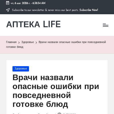
чт, 6 авг. 2026 г.
-
6:38:54 AM
Subscribe to our newsletter & never miss our best posts.
Subscribe Now!
Перейти
к
АПТЕКА LIFE
содержимому
сайт
о
здоровье
и
Главная
Здоровье
Врачи назвали опасные ошибки при повседневной
здоровом
готовке блюд
образе
жизни.
Опубликовано
Здоровье
в
Врачи назвали
опасные ошибки при
повседневной
готовке блюд