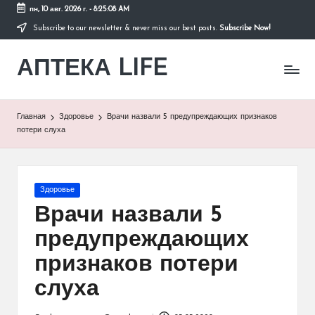
пн, 10 авг. 2026 г.
-
8:25:08 AM
Subscribe to our newsletter & never miss our best posts.
Subscribe Now!
Перейти
к
АПТЕКА LIFE
содержимому
сайт
о
здоровье
и
Главная
Здоровье
Врачи назвали 5 предупреждающих признаков
здоровом
потери слуха
образе
жизни.
Опубликовано
Здоровье
в
Врачи назвали 5
предупреждающих
признаков потери
слуха