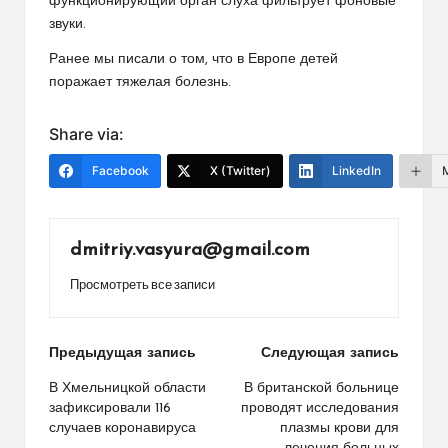
функционирующий орган слуха фильтрует фоновые
звуки.
Ранее мы писали о том, что в Европе детей
поражает тяжелая болезнь.
Share via:
Facebook
X (Twitter)
LinkedIn
dmitriy.vasyura@gmail.com
Просмотреть все записи
Навигация
Предыдущая запись
Следующая запись
по
В Хмельницкой области
В британской больнице
зафиксировали 116
проводят исследования
записям
случаев коронавируса
плазмы крови для