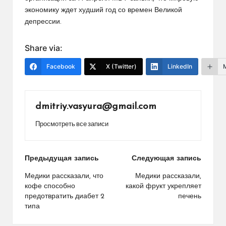
экономику ждет худший год со времен Великой
депрессии.
Share via:
Facebook
X (Twitter)
LinkedIn
dmitriy.vasyura@gmail.com
Просмотреть все записи
Навигация
Предыдущая запись
Следующая запись
по
Медики рассказали, что
Медики рассказали,
кофе способно
какой фрукт укрепляет
записям
предотвратить диабет 2
печень
типа