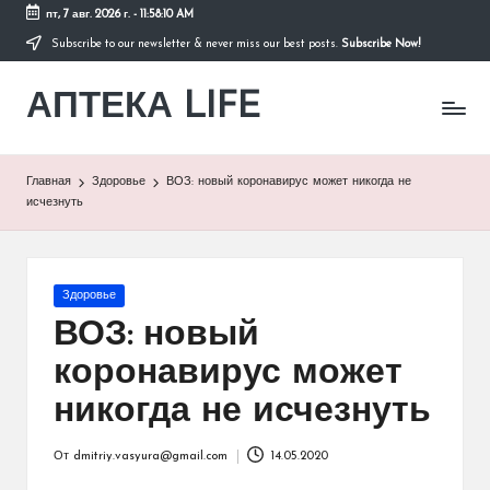
пт, 7 авг. 2026 г.
-
11:58:10 AM
Subscribe to our newsletter & never miss our best posts.
Subscribe Now!
Перейти
к
АПТЕКА LIFE
содержимому
сайт
о
здоровье
и
Главная
Здоровье
ВОЗ: новый коронавирус может никогда не
здоровом
исчезнуть
образе
жизни.
Опубликовано
Здоровье
в
ВОЗ: новый
коронавирус может
никогда не исчезнуть
От
dmitriy.vasyura@gmail.com
14.05.2020
Запись
от