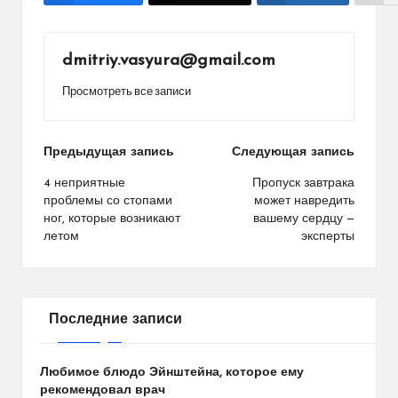
dmitriy.vasyura@gmail.com
Просмотреть все записи
Навигация
Предыдущая запись
Следующая запись
по
4 неприятные
Пропуск завтрака
проблемы со стопами
может навредить
записям
ног, которые возникают
вашему сердцу —
летом
эксперты
Последние записи
Любимое блюдо Эйнштейна, которое ему
рекомендовал врач