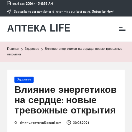
сб, 8 авг. 2026 г.
-
3:48:54 AM
Subscribe to our newsletter & never miss our best posts.
Subscribe Now!
Перейти
к
АПТЕКА LIFE
содержимому
сайт
о
здоровье
и
Главная
Здоровье
Влияние энергетиков на сердце: новые тревожные
здоровом
открытия
образе
жизни.
Опубликовано
Здоровье
в
Влияние энергетиков
на сердце: новые
тревожные открытия
От
dmitriy.vasyura@gmail.com
02.08.2024
Запись
от