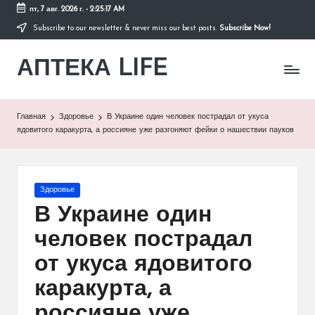
пт, 7 авг. 2026 г.
-
2:25:17 AM
Subscribe to our newsletter & never miss our best posts.
Subscribe Now!
Перейти
к
АПТЕКА LIFE
содержимому
сайт
о
здоровье
и
Главная
Здоровье
В Украине один человек пострадал от укуса
здоровом
ядовитого каракурта, а россияне уже разгоняют фейки о нашествии пауков
образе
жизни.
Опубликовано
Здоровье
в
В Украине один
человек пострадал
от укуса ядовитого
каракурта, а
россияне уже