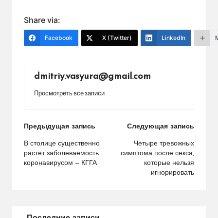
Share via:
Facebook
X (Twitter)
LinkedIn
dmitriy.vasyura@gmail.com
Просмотреть все записи
Навигация
Предыдущая запись
Следующая запись
по
В столице существенно
Четыре тревожных
растет заболеваемость
симптома после секса,
записям
коронавирусом — КГГА
которые нельзя
игнорировать