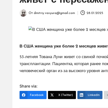
живет с пересаже
От
dmitriy.vasyura@gmail.com
28.01.2025
Запись
от
В США женщина уже более 2 месяцев живет
53-летняя Тована Луни живет со свиной почко
трансплантации. Пациентка, которая ранее по
человеческий орган из-за высокого уровня ант
Share via:
Facebook
X (Twitter)
LinkedIn