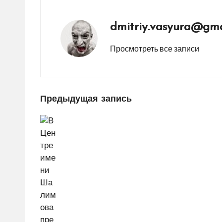
dmitriy.vasyura@gma
Просмотреть все записи
Навигация
Предыдущая запись
по
записям