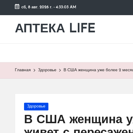
сб, 8 авг. 2026 г.
-
4:33:03 AM
Перейти
к
АПТЕКА LIFE
сайт
содержимому
о
здоровье
и
здоровом
образе
Главная
Здоровье
В США женщина уже более 2 месяц
жизни.
Опубликовано
Здоровье
в
В США женщина у