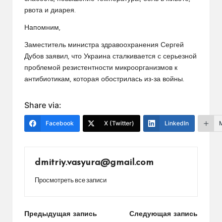
рвота и диарея.
Напомним,
Заместитель министра здравоохранения Сергей
Дубов заявил, что Украина сталкивается с серьезной
проблемой резистентности микроорганизмов к
антибиотикам, которая обострилась из-за войны.
Share via:
Facebook
X (Twitter)
LinkedIn
dmitriy.vasyura@gmail.com
Просмотреть все записи
Навигация
Предыдущая запись
Следующая запись