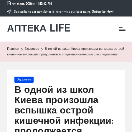
чт, 6 авг. 2026 г.
-
11:12:42 PM
Subscribe to our newsletter & never miss our best posts.
Subscribe Now!
Перейти
к
АПТЕКА LIFE
содержимому
сайт
о
здоровье
и
Главная
Здоровье
В одной из школ Киева произошла вспышка острой
здоровом
кишечной инфекции: продолжается эпидемиологическое расследование
образе
жизни.
Опубликовано
Здоровье
в
В одной из школ
Киева произошла
вспышка острой
кишечной инфекции:
продолжается