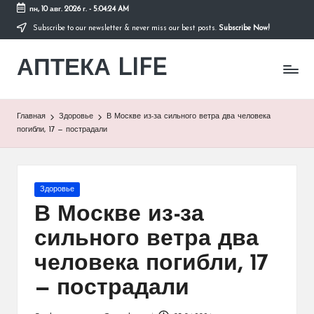
пн, 10 авг. 2026 г.
-
5:04:24 AM
Subscribe to our newsletter & never miss our best posts.
Subscribe Now!
Перейти
к
АПТЕКА LIFE
содержимому
сайт
о
здоровье
и
Главная
Здоровье
В Москве из-за сильного ветра два человека
здоровом
погибли, 17 — пострадали
образе
жизни.
Опубликовано
Здоровье
в
В Москве из-за
сильного ветра два
человека погибли, 17
— пострадали