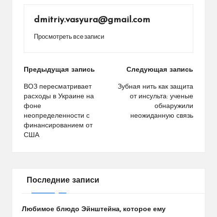
dmitriy.vasyura@gmail.com
Просмотреть все записи
Навигация
Предыдущая запись
Следующая запись
по
ВОЗ пересматривает
Зубная нить как защита
расходы в Украине на
от инсульта: ученые
записям
фоне
обнаружили
неопределенности с
неожиданную связь
финансированием от
США
Последние записи
Любимое блюдо Эйнштейна, которое ему