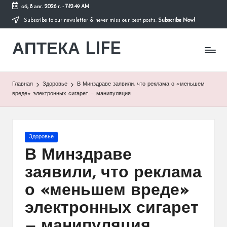
сб, 8 авг. 2026 г.
-
7:12:49 AM
Subscribe to our newsletter & never miss our best posts.
Subscribe Now!
Перейти
к
АПТЕКА LIFE
содержимому
сайт
о
здоровье
и
Главная
Здоровье
В Минздраве заявили, что реклама о «меньшем
здоровом
вреде» электронных сигарет — манипуляция
образе
жизни.
Опубликовано
Здоровье
в
В Минздраве
заявили, что реклама
о «меньшем вреде»
электронных сигарет
— манипуляция