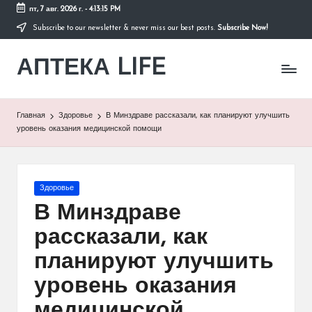
пт, 7 авг. 2026 г.
-
4:13:15 PM
Subscribe to our newsletter & never miss our best posts.
Subscribe Now!
Перейти
к
АПТЕКА LIFE
содержимому
сайт
о
здоровье
и
Главная
Здоровье
В Минздраве рассказали, как планируют улучшить
здоровом
уровень оказания медицинской помощи
образе
жизни.
Опубликовано
Здоровье
в
В Минздраве
рассказали, как
планируют улучшить
уровень оказания
медицинской