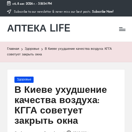
сб, 8 авг. 2026 г.
-
3:18:54 PM
Subscribe to our newsletter & never miss our best posts.
Subscribe Now!
Перейти
к
АПТЕКА LIFE
содержимому
сайт
о
здоровье
и
Главная
Здоровье
В Киеве ухудшение качества воздуха: КГГА
здоровом
советует закрыть окна
образе
жизни.
Опубликовано
Здоровье
в
В Киеве ухудшение
качества воздуха:
КГГА советует
закрыть окна