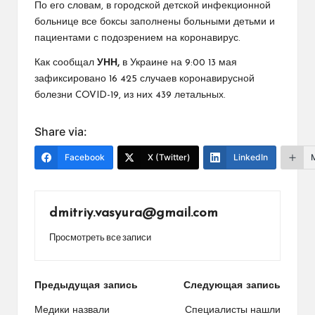
По его словам, в городской детской инфекционной
больнице все боксы заполнены больными детьми и
пациентами с подозрением на коронавирус.
Как сообщал
УНН,
в Украине на 9:00 13 мая
зафиксировано 16 425 случаев коронавирусной
болезни COVID-19, из них 439 летальных.
Share via:
Facebook
X (Twitter)
LinkedIn
dmitriy.vasyura@gmail.com
Просмотреть все записи
Навигация
Предыдущая запись
Следующая запись
по
Медики назвали
Специалисты нашли