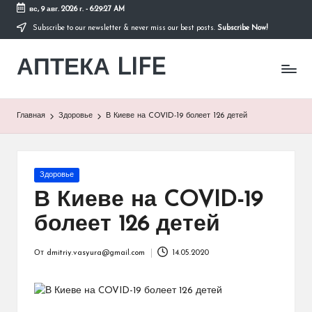
вс, 9 авг. 2026 г.
-
6:29:27 AM
Subscribe to our newsletter & never miss our best posts.
Subscribe Now!
Перейти
к
АПТЕКА LIFE
содержимому
сайт
о
здоровье
и
Главная
Здоровье
В Киеве на COVID-19 болеет 126 детей
здоровом
образе
жизни.
Опубликовано
Здоровье
в
В Киеве на COVID-19
болеет 126 детей
От
dmitriy.vasyura@gmail.com
14.05.2020
Запись
от